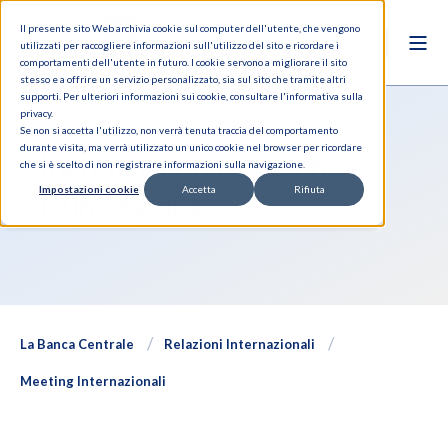
Il presente sito Web archivia cookie sul computer dell'utente, che vengono
utilizzati per raccogliere informazioni sull'utilizzo del sito e ricordare i
comportamenti dell'utente in futuro. I cookie servono a migliorare il sito
stesso e a offrire un servizio personalizzato, sia sul sito che tramite altri
supporti. Per ulteriori informazioni sui cookie, consultare l'informativa sulla
privacy.
Se non si accetta l'utilizzo, non verrà tenuta traccia del comportamento
durante visita, ma verrà utilizzato un unico cookie nel browser per ricordare
Incontro con Deutsche
che si è scelto di non registrare informazioni sulla navigazione.
Impostazioni cookie
Accetta
Rifiuta
Bundesbank
La Banca Centrale
Relazioni Internazionali
Meeting Internazionali